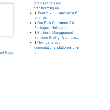
professionals are
transforming ap...
1
ช้อนเงิน789 แพลตฟอร์ม ที่
ควร เล่น
1
Our Best Christmas Gift
Packages: Holiday ...
1
Business Management
Software Pricing: A comple...
1
Next-generation
computational platforms offer
u...
ort Page