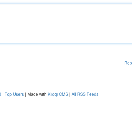
Rep
d
|
Top Users
| Made with
Kliqqi CMS
|
All RSS Feeds