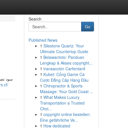
Search
Go
Published News
1
Silestone Quartz: Your
Ultimate Countertop Guide
1
Belawantoto: Panduan
Lengkap & Akses copyright...
1
transacción Carfentanil
1
Kubet: Cổng Game Cá
Cược Đẳng Cấp Hàng Đầu
s.cf/
1
Chiropractor & Sports
Massage: Your Gold Coast ...
1
What Makes Luxury
Transportation a Trusted
Choi...
1
copyright online bestellen:
Eine gefährliche Ve...
1
How dedicated