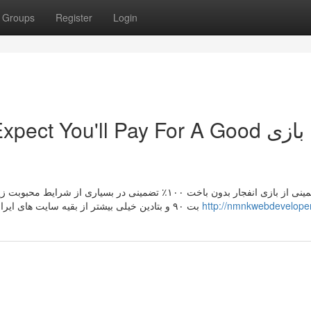
Groups
Register
Login
ct You'll Pay For A Good بازی
سود تضمینی از بازی انفجار بدون باخت ۱۰۰٪ تضمینی در بس
بت ۹۰ و بتادین خیلی بیشتر از بقیه سایت های ایرانی است. نکته ای که باید به آن اشاره داشته باشیم این است
http://nmnkwebdeveloper