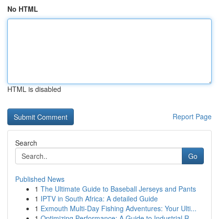
No HTML
HTML is disabled
Report Page
Search
Go
Published News
1
The Ultimate Guide to Baseball Jerseys and Pants
1
IPTV in South Africa: A detailed Guide
1
Exmouth Multi-Day Fishing Adventures: Your Ulti...
1
Optimizing Performance: A Guide to Industrial R...