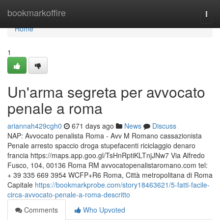
Home
bookmarkoffire
Togg
navi
Home
1
Un'arma segreta per avvocato
penale a roma
ariannah429cgh0
671 days ago
News
Discuss
NAP: Avvocato penalista Roma - Avv M Romano cassazionista
Penale arresto spaccio droga stupefacenti riciclaggio denaro
francia https://maps.app.goo.gl/TsHnRptiKLTnjJNw7 Via Alfredo
Fusco, 104, 00136 Roma RM avvocatopenalistaromano.com tel:
+ 39 335 669 3954 WCFP+R6 Roma, Città metropolitana di Roma
Capitale
https://bookmarkprobe.com/story18463621/5-fatti-facile-
circa-avvocato-penale-a-roma-descritto
Comments
Who Upvoted