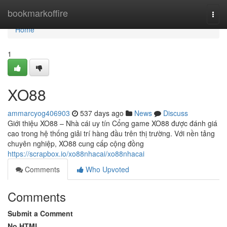
Home
bookmarkoffire
Togg
navi
Home
1
XO88
ammarcyog406903
537 days ago
News
Discuss
Giới thiệu XO88 – Nhà cái uy tín Cổng game XO88 được đánh giá
cao trong hệ thống giải trí hàng đầu trên thị trường. Với nền tảng
chuyên nghiệp, XO88 cung cấp cộng đồng
https://scrapbox.io/xo88nhacai/xo88nhacai
Comments
Who Upvoted
Comments
Submit a Comment
No HTML