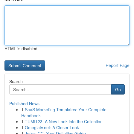
HTML is disabled
Report Page
Search
Go
Published News
1
SaaS Marketing Templates: Your Complete
Handbook
1
TUMI123: A New Look into the Collection
1
Omeglatv.net: A Closer Look
1
Jerrys CC: Your Definitive Guide