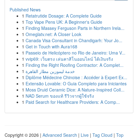
Published News
1
Retatrutide Dosage: A Complete Guide
1
Top Vape Pens UK: A Beginner's Guide
1
Finding Massey Ferguson Parts in Northern Irela...
1
Omeglatv.net: A Closer Look
1
Canada Visa Consultant in Chandigarh: Your Jo...
1
Get in Touch with Aura168
1
Passeio de Helicóptero no Rio de Janeiro: Uma V...
1
vvip69: เว็บตรง เล่นคาสิโนออนไลน์ ได้เงินจริง
1
Finding the Right Roofing Contractor: A Complet...
1
خدمة ليموزين مطار القاهرة
1
Diplôme Médecine Chinoise : Accéder à Expert Ex...
1
Extensão Lovable: O Guia Completo para Iniciantes
1
Moss Druid Ceramic Dice: A Nature-Inspired Coll...
1
NAD Serum ของแท้ รีวิวจากผู้ใช้จริง
1
Paid Search for Healthcare Providers: A Comp...
Copyright © 2026 |
Advanced Search
|
Live
|
Tag Cloud
|
Top