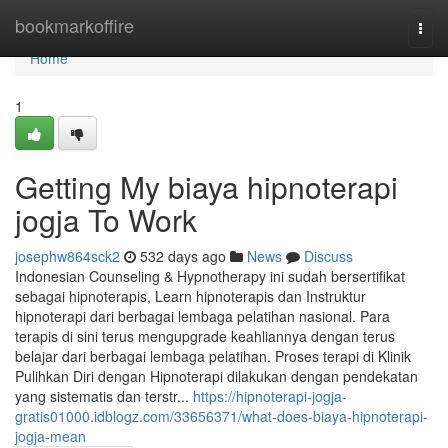
Home
bookmarkoffire
Togg
navi
Home
1
Getting My biaya hipnoterapi
jogja To Work
josephw864sck2
532 days ago
News
Discuss
Indonesian Counseling & Hypnotherapy ini sudah bersertifikat
sebagai hipnoterapis, Learn hipnoterapis dan Instruktur
hipnoterapi dari berbagai lembaga pelatihan nasional. Para
terapis di sini terus mengupgrade keahliannya dengan terus
belajar dari berbagai lembaga pelatihan. Proses terapi di Klinik
Pulihkan Diri dengan Hipnoterapi dilakukan dengan pendekatan
yang sistematis dan terstr...
https://hipnoterapi-jogja-
gratis01000.idblogz.com/33656371/what-does-biaya-hipnoterapi-
jogja-mean