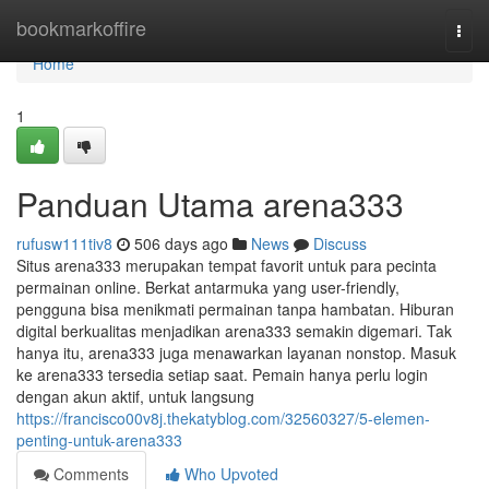
Home
bookmarkoffire
Togg
navi
Home
1
Panduan Utama arena333
rufusw111tiv8
506 days ago
News
Discuss
Situs arena333 merupakan tempat favorit untuk para pecinta
permainan online. Berkat antarmuka yang user-friendly,
pengguna bisa menikmati permainan tanpa hambatan. Hiburan
digital berkualitas menjadikan arena333 semakin digemari. Tak
hanya itu, arena333 juga menawarkan layanan nonstop. Masuk
ke arena333 tersedia setiap saat. Pemain hanya perlu login
dengan akun aktif, untuk langsung
https://francisco00v8j.thekatyblog.com/32560327/5-elemen-
penting-untuk-arena333
Comments
Who Upvoted