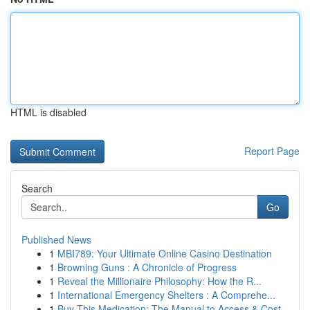
HTML is disabled
Report Page
Search
Go
Published News
1
MBI789: Your Ultimate Online Casino Destination
1
Browning Guns : A Chronicle of Progress
1
Reveal the Millionaire Philosophy: How the R...
1
International Emergency Shelters : A Comprehe...
1
Buy This Medication: The Manual to Access & Cost