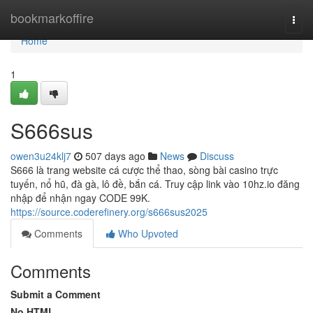
Home
bookmarkoffire
Togg
navi
Home
1
S666sus
owen3u24klj7
507 days ago
News
Discuss
S666 là trang website cá cược thể thao, sòng bài casino trực
tuyến, nổ hũ, đà gà, lô đề, bắn cá. Truy cập link vào 10hz.io đăng
nhập để nhận ngay CODE 99K.
https://source.coderefinery.org/s666sus2025
Comments
Who Upvoted
Comments
Submit a Comment
No HTML