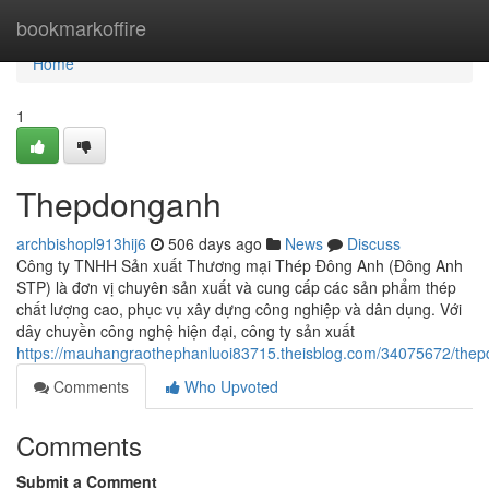
Home
bookmarkoffire
Home
1
Thepdonganh
archbishopl913hij6
506 days ago
News
Discuss
Công ty TNHH Sản xuất Thương mại Thép Đông Anh (Đông Anh
STP) là đơn vị chuyên sản xuất và cung cấp các sản phẩm thép
chất lượng cao, phục vụ xây dựng công nghiệp và dân dụng. Với
dây chuyền công nghệ hiện đại, công ty sản xuất
https://mauhangraothephanluoi83715.theisblog.com/34075672/the
Comments
Who Upvoted
Comments
Submit a Comment