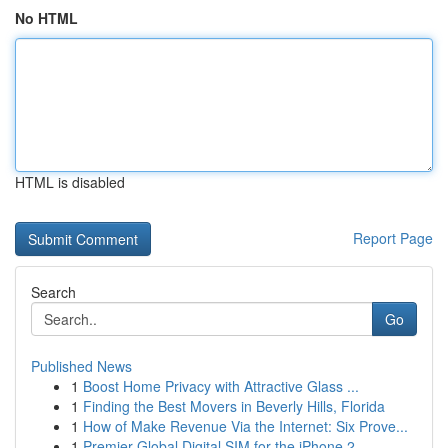
No HTML
HTML is disabled
Report Page
Search
Go
Published News
1
Boost Home Privacy with Attractive Glass ...
1
Finding the Best Movers in Beverly Hills, Florida
1
How of Make Revenue Via the Internet: Six Prove...
1
Premier Global Digital SIM for the iPhone 2...