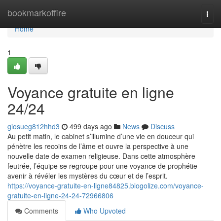
Home
bookmarkoffire
Togg
navi
Home
1
Voyance gratuite en ligne
24/24
giosueg812hhd3
499 days ago
News
Discuss
Au petit matin, le cabinet s’illumine d’une vie en douceur qui
pénètre les recoins de l’âme et ouvre la perspective à une
nouvelle date de examen religieuse. Dans cette atmosphère
feutrée, l’équipe se regroupe pour une voyance de prophétie
avenir à révéler les mystères du cœur et de l’esprit.
https://voyance-gratuite-en-ligne84825.blogolize.com/voyance-
gratuite-en-ligne-24-24-72966806
Comments
Who Upvoted