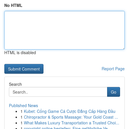
No HTML
HTML is disabled
Report Page
Search
Go
Published News
1
Kubet: Cổng Game Cá Cược Đẳng Cấp Hàng Đầu
1
Chiropractor & Sports Massage: Your Gold Coast ...
1
What Makes Luxury Transportation a Trusted Choi...
1
copyright online bestellen: Eine gefährliche Ve...