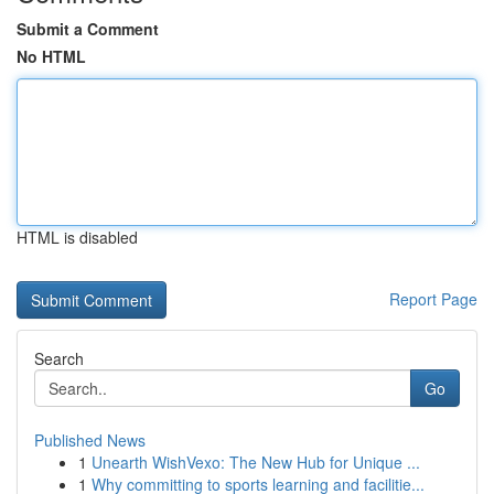
Submit a Comment
No HTML
HTML is disabled
Report Page
Search
Go
Published News
1
Unearth WishVexo: The New Hub for Unique ...
1
Why committing to sports learning and facilitie...