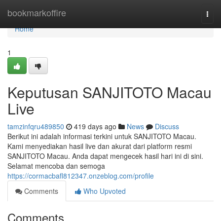
Home
bookmarkoffire
Togg
navi
Home
1
Keputusan SANJITOTO Macau
Live
tamzinfqru489850
419 days ago
News
Discuss
Berikut ini adalah informasi terkini untuk SANJITOTO Macau.
Kami menyediakan hasil live dan akurat dari platform resmi
SANJITOTO Macau. Anda dapat mengecek hasil hari ini di sini.
Selamat mencoba dan semoga
https://cormacbafl812347.onzeblog.com/profile
Comments
Who Upvoted
Comments