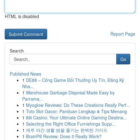
HTML is disabled
Report Page
Search
Go
Published News
1
DE88 – Cổng Game Đổi Thưởng Uy Tín, Đăng Ký
Nha...
1
Warehouse Garbage Disposal Made Easy by
Parrama...
1
Myoglow Reviews: Do These Creations Really Perf...
1
Toto Slot Gacor: Panduan Lengkap & Tips Menang
1
88i Casino: Your Ultimate Online Gaming Destina...
1
Selecting the Right Office Furnishings Supp...
1
제주 야간 생활 밤을 즐기는 완벽한 가이드
1
BrainPill Review: Does It Really Work?