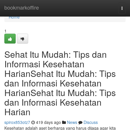
Home
bookmarkoffire
Togg
navi
Home
1
Sehat Itu Mudah: Tips dan
Informasi Kesehatan
HarianSehat Itu Mudah: Tips
dan Informasi Kesehatan
HarianSehat Itu Mudah: Tips
dan Informasi Kesehatan
Harian
spirox853otz7
419 days ago
News
Discuss
Kesehatan adalah aset berharga yang harus dijaga agar kita