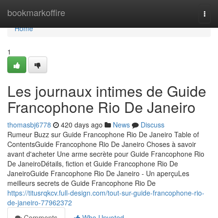
Home
bookmarkoffire
Togg
navi
Home
1
Les journaux intimes de Guide
Francophone Rio De Janeiro
thomasbj6778
420 days ago
News
Discuss
Rumeur Buzz sur Guide Francophone Rio De Janeiro Table of
ContentsGuide Francophone Rio De Janeiro Choses à savoir
avant d'acheter Une arme secrète pour Guide Francophone Rio
De JaneiroDétails, fiction et Guide Francophone Rio De
JaneiroGuide Francophone Rio De Janeiro - Un aperçuLes
meilleurs secrets de Guide Francophone Rio De
https://titusrqkcv.full-design.com/tout-sur-guide-francophone-rio-
de-janeiro-77962372
Comments
Who Upvoted