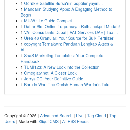
1
Görükle Satellite Bursa'nın popüler yayınl...
1
Mandarin Studying Apps: A Engaging Method to
Begin
1
MU88 : Le Guide Complet
1
Daftar Slot Online Terpercaya: Raih Jackpot Mudah!
1
VAT Consultants Dubai | VAT Services UAE | Tax ...
1
Urea 46 Granular: Your Source for Bulk Fertilizer
1
copyright Ternakwin: Panduan Lengkap Akses &
At...
1
SaaS Marketing Templates: Your Complete
Handbook
1
TUMI123: A New Look into the Collection
1
Omeglatv.net: A Closer Look
1
Jerrys CC: Your Definitive Guide
1
Born in War: The Orcish-Human Warrior's Tale
Copyright © 2026 |
Advanced Search
|
Live
|
Tag Cloud
|
Top
Users
| Made with
Kliqqi CMS
|
All RSS Feeds