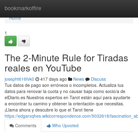
Home
bookmarkoffire
Home
1
The 2-Minute Rule for Tiradas
reales en YouTube
josepht616fvk0
417 days ago
News
Discuss
Tus datos de pago son erróneos o incompletos. Actualiza tus
datos para renovar la cuota y no causar baja como socio/a de
elDiario.es Nuestros expertos en Tarot están aquí para ayudarte
a encontrar tu camino y obtener la orientación que necesitas.
¡Llama ahora y descubre lo que el Tarot tiene
https://edgarxqhes.wikicorrespondence.com/5032618/fascination_
Comments
Who Upvoted