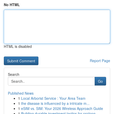
No HTML
HTML is disabled
Report Page
Search
Go
Published News
1
Local Arborist Service : Your Area Team
1
the disease is influenced by a intricate m...
1
eSIM vs. SIM: Your 2026 Wireless Approach Guide
1
Building durable investment tactics for prolong...