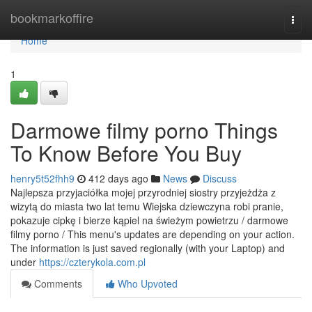
Home
bookmarkoffire
Togg
navi
Home
1
Darmowe filmy porno Things
To Know Before You Buy
henry5t52fhh9
412 days ago
News
Discuss
Najlepsza przyjaciółka mojej przyrodniej siostry przyjeżdża z
wizytą do miasta two lat temu Wiejska dziewczyna robi pranie,
pokazuje cipkę i bierze kąpiel na świeżym powietrzu / darmowe
filmy porno / This menu's updates are depending on your action.
The information is just saved regionally (with your Laptop) and
under
https://czterykola.com.pl
Comments
Who Upvoted