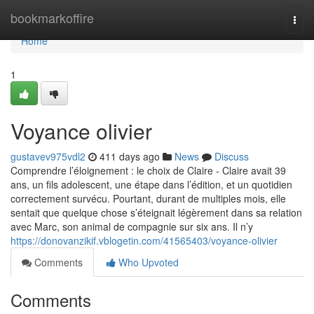
Home
bookmarkoffire
Togg
navi
Home
1
Voyance olivier
gustavev975vdl2
411 days ago
News
Discuss
Comprendre l’éloignement : le choix de Claire - Claire avait 39
ans, un fils adolescent, une étape dans l’édition, et un quotidien
correctement survécu. Pourtant, durant de multiples mois, elle
sentait que quelque chose s’éteignait légèrement dans sa relation
avec Marc, son animal de compagnie sur six ans. Il n’y
https://donovanzikif.vblogetin.com/41565403/voyance-olivier
Comments
Who Upvoted
Comments