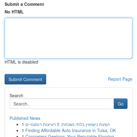
Submit a Comment
No HTML
HTML is disabled
Report Page
Search
Go
Published News
1
הצעת נישואין בלתי נשכחת: 5 רעיונות רומנטיים
1
Finding Affordable Auto Insurance in Tulsa, OK
1
Concreters Geelong: Your Reputable Flooring ...