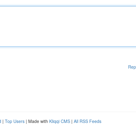
Rep
d
|
Top Users
| Made with
Kliqqi CMS
|
All RSS Feeds