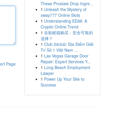
These Prostate Drop Ingre...
1
Unleash the Mystery of
xway777 Online Slots
1
Understanding EE88: A
Cryptic Online Trend
1
谷歌邮箱购买：安全可靠的
选择？
1
Club 24club: Địa Điểm Giải
Trí Số 1 Việt Nam ...
1
Las Vegas Garage Door
Repair: Expert Services Y...
ort Page
1
Long Beach Employment
Lawyer
1
Power Up Your Site to
Success