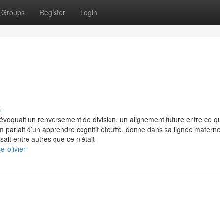
Groups
Register
Login
s
 évoquait un renversement de division, un alignement future entre ce qu
m parlait d’un apprendre cognitif étouffé, donne dans sa lignée materne
sait entre autres que ce n’était
-olivier