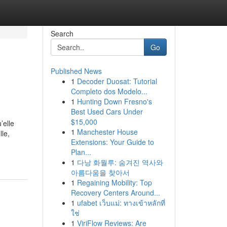
Search
Go
Published News
1
Decoder Duosat: Tutorial
Completo dos Modelo...
1
Hunting Down Fresno's
Best Used Cars Under
$15,000
’elle
1
Manchester House
lle,
Extensions: Your Guide to
Plan...
1
다낭 화월루: 숨겨진 역사와
아름다움을 찾아서
1
Regaining Mobility: Top
Recovery Centers Around...
1
ufabet เว็บแม่: ทางเข้าหลักที่
ใช่
1
ViriFlow Reviews: Are