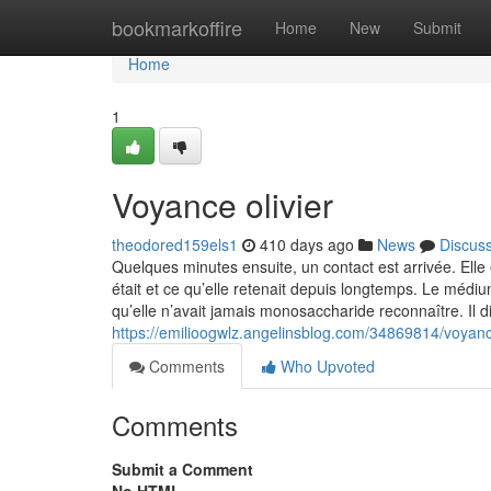
Home
bookmarkoffire
Home
New
Submit
Home
1
Voyance olivier
theodored159els1
410 days ago
News
Discus
Quelques minutes ensuite, un contact est arrivée. Elle
était et ce qu’elle retenait depuis longtemps. Le médiu
qu’elle n’avait jamais monosaccharide reconnaître. Il di
https://emilioogwlz.angelinsblog.com/34869814/voyance
Comments
Who Upvoted
Comments
Submit a Comment