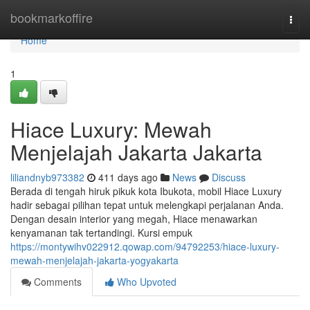
Home
bookmarkoffire
Togg
navi
Home
1
Hiace Luxury: Mewah
Menjelajah Jakarta Jakarta
liliandnyb973382
411 days ago
News
Discuss
Berada di tengah hiruk pikuk kota Ibukota, mobil Hiace Luxury
hadir sebagai pilihan tepat untuk melengkapi perjalanan Anda.
Dengan desain interior yang megah, Hiace menawarkan
kenyamanan tak tertandingi. Kursi empuk
https://montywihv022912.qowap.com/94792253/hiace-luxury-
mewah-menjelajah-jakarta-yogyakarta
Comments
Who Upvoted