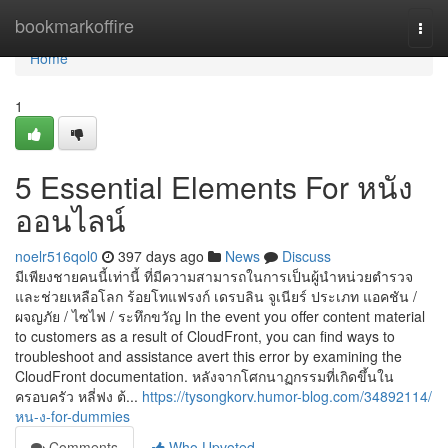
Home
bookmarkoffire
Togg
navi
Home
1
5 Essential Elements For หนัง
ออนไลน์
noelr516qol0
397 days ago
News
Discuss
มีเพียงชายคนนี้เท่านี้ ที่มีความสามารถในการเป็นผู้นำหน่วยตำรวจ
และช่วยเหลือโลก ร้อยโทแฟรงก์ เดรบลิน จูเนียร์ ประเภท แอคชัน /
ผจญภัย / ไซไฟ / ระทึกขวัญ In the event you offer content material
to customers as a result of CloudFront, you can find ways to
troubleshoot and assistance avert this error by examining the
CloudFront documentation. หลังจากโศกนาฏกรรมที่เกิดขึ้นใน
ครอบครัว หลี่ฟง ต้...
https://tysongkorv.humor-blog.com/34892114/
หน-ง-for-dummies
Comments
Who Upvoted