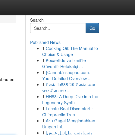
Search
Go
Published News
1
Cooking Oil: The Manual to
Choice & Usage
1
Kocaeli’de ve İzmit'te
Güvenilir Refakatçi ...
1
{Cannabisshopau.com:
Your Detailed Overview ...
gebauten
1
ติดต่อ ib888 วิธี ติดต่อ และ
ทางเลือก การ...
1
HH88: A Deep Dive into the
Legendary Synth
1
Locate Real Discomfort :
Chiropractic Trea...
1
Aku Gagal Mengindahkan
Umpan Ini.
1
ونيت|ونيت نقل|نقل عفش|