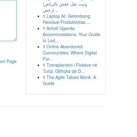
ونيت نقل عفش بالرياض|
ارخص...
1
Laptop AI: Gelombang
Revolusi Produktivitas ...
1
Acholi Uganda
Accommodations: Your Guide
to Lod...
1
Online Abandoned
Communities: Where Digital
For...
ort Page
1
Transplantimi i Flokëve në
Turqi: Gjithçka që D...
1
The Agile Tabaxi Monk: A
Guide