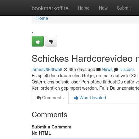
Home
bookmarkoffire
Home
New
Submit
Home
1
Schickes Hardcorevideo 
jamesv663fwb6
395 days ago
News
Discuss
Es spielt doch kaum eine Geige, ob male auf volle XXL 
Österreichs beispielloser Pornotube findest Du dafür 
Kerl ordentlich gepimpert werden. Falls Du unzensiert
Comments
Who Upvoted
Comments
Submit a Comment
No HTML