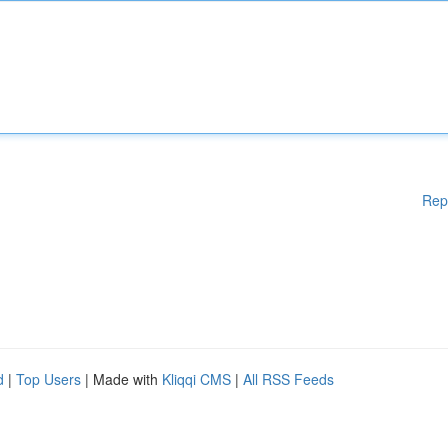
Rep
d
|
Top Users
| Made with
Kliqqi CMS
|
All RSS Feeds