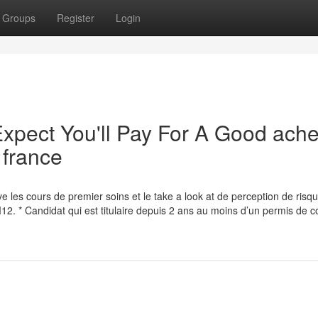
Groups
Register
Login
pect You'll Pay For A Good ache
 france
e les cours de premier soins et le take a look at de perception de risq
2. * Candidat qui est titulaire depuis 2 ans au moins d’un permis de c