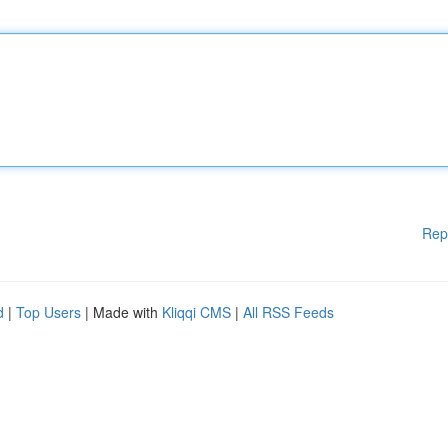
Rep
d
|
Top Users
| Made with
Kliqqi CMS
|
All RSS Feeds