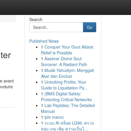
Search
Go
Published News
1
Conquer Your Gout Attack:
ter
Relief is Possible
1
Aasimar Divine Soul
Sorcerer: A Radiant Path
1
Musik Yahudiym: Menggali
Akar dan Evolusi
ue avant
1
Unlocking Profits: Your
onduire
Guide to Liquidation Pa...
1
{BMS Digital Safety:
Protecting Critical Networks
1
Lab Peptides: The Detailed
Manual
1
iptv maroc
1
ระบบ AI สล็อต LG96: ตรวจ
สอบ เกม เพิ่ม ความเป็นไ...