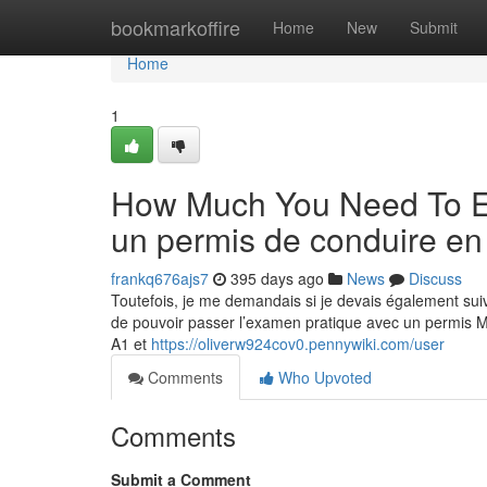
Home
bookmarkoffire
Home
New
Submit
Home
1
How Much You Need To Ex
un permis de conduire en
frankq676ajs7
395 days ago
News
Discuss
Toutefois, je me demandais si je devais également suiv
de pouvoir passer l’examen pratique avec un permis M1
A1 et
https://oliverw924cov0.pennywiki.com/user
Comments
Who Upvoted
Comments
Submit a Comment