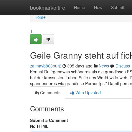
Home
bookmarkoffire
Home
New
Submit
Home
1
Geile Granny steht auf fi
zalmayb863pur2
395 days ago
News
Discuss
Kennst Du irgendwas schöneres als die grandiosen FSK 
bei der krassesten Tuben Seite des World-wide-web. Da
spannenderes wie grandiose Pornoclips? Damit person 
Comments
Who Upvoted
Comments
Submit a Comment
No HTML