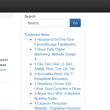
Search
Go
Published News
1
Houston'sTheThis Tank
FarmsStorage FacilitiesHo...
1
Sioux Falls Digital
Marketing: Website Design
&...
sicht
1
Cầu Tam Giác Lô Xiên
twas
XSMB: Phân Tích Chi Tiết ...
com/
1
Aromatika Keria: Gia Ti
Katapliktiki Atmosfera
1
Geladeira Consul 334
Litros: Guia Completo e Dicas
1
Boost Your SEO: A Backlink
Building Guide
1
Layanan Penjualan
Website: Tingkatkan Konversi