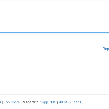
Rep
d
|
Top Users
| Made with
Kliqqi CMS
|
All RSS Feeds