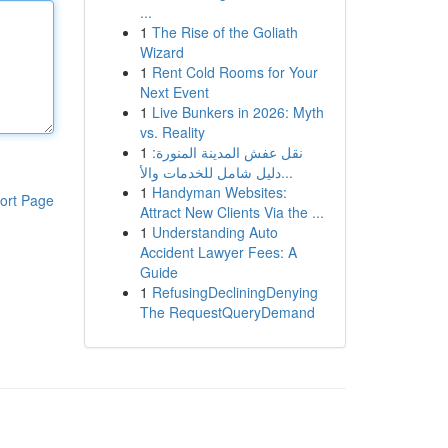
...
1
The Rise of the Goliath
Wizard
1
Rent Cold Rooms for Your
Next Event
1
Live Bunkers in 2026: Myth
vs. Reality
1
نقل عفش المدينة المنورة:
دليل شامل للخدمات والأ...
1
Handyman Websites:
ort Page
Attract New Clients Via the ...
1
Understanding Auto
Accident Lawyer Fees: A
Guide
1
RefusingDecliningDenying
The RequestQueryDemand