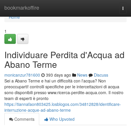
Home
bookmarkoffire
Togg
navi
Home
1
Individuare Perdita d'Acqua ad
Abano Terme
monicanzur781600
393 days ago
News
Discuss
Sei a Abano Terme e hai un difficoltà con l'acqua? Non
preoccuparti! controlli specifiche per le intercettazioni di acqua
sono disponibili presso www.ricerca-perdite-acqua.com. Il nostro
team di esperti è pronto
https://tiannafaon803425.losblogos.com/34812828/identificare-
interruzione-acque-ad-abano-terme
Comments
Who Upvoted