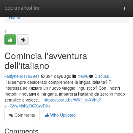
Home
bookmarkoffire
Togg
navi
Home
1
Comincia l'avventura
dell'italiano
kaitlynehds792941
394 days ago
News
Discuss
Hai sempre desiderato comprendere la lingua italiana? Ti
interessa ad iniziare un nuovo viaggio linguistico? Con i nostri
metodi innovativi e intriganti, imparerai l'italiano da zero in modo
semplice e veloce. Il
https://youtu.be/WKif_e-XVhk?
si=GVwMsKzOCXwvDKsI
Comments
Who Upvoted
Comments