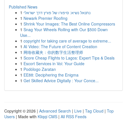
Published News
1
נתנאל נשיא: סיפורו של פורץ דרך ישראלי
1
Newark Premier Roofing
1
Shrink Your Images: The Best Online Compressors
1
Snag Your Wheels Rolling with Our $500 Down
Use...
1
copyright for taking care of average to extreme...
1
AI Video: The Future of Content Creation
1
网络收藏夹：你的数字生活整理师
1
Score Cheap Flights to Lagos: Expert Tips & Deals
1
Escort Services in Voi: Your Guide
1
Podólogo Zaratan
1
EE88: Deciphering the Enigma
1
Get Skilled Advice Digitally : Your Conce...
Copyright © 2026 |
Advanced Search
|
Live
|
Tag Cloud
|
Top
Users
| Made with
Kliqqi CMS
|
All RSS Feeds