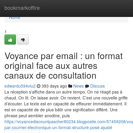
Home
bookmarkoffire
Home
1
Voyance par email : un format
original face aux autres
canaux de consultation
edwardu594viu2
393 days ago
News
Discuss
La réception s'affiche dans un autre tempo. On ne réagit pas à
chaud. On lit. On laisse avoir. On revient. C’est une nouvelle griffe
d’écouter. Le texte est en capacité de effleurer immédiatement. Il
est en capacité de de plus bâtir une signification différé. Une
phrase peut sembler anodine, puis
https://voyancediscountpascher80234.blogpostie.com/57459208/vo
par-courrier-électronique-un-format-structuré-posé-ajusté