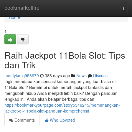
Home
bookmarkoffire
Togg
navi
Home
1
Raih Jackpot 11Bola Slot: Tips
dan Trik
montykmjq958679
388 days ago
News
Discuss
Ingin mendapatkan sensasi kemenangan yang luar biasa di
11Bola Slot? Bermimpi untuk meraih jackpot fantastis dan
mengubah hidup Anda menjadi lebih baik? Dengan panduan
lengkap ini, Anda akan belajar berbagai tips dan
https://bookmarkyourpage.com/story5346245/memenangkan-
jackpot-di-11bola-slot-panduan-komprehensif
Comments
Who Upvoted