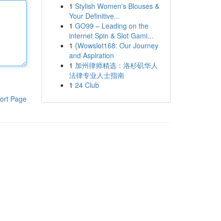
1
Stylish Women's Blouses &
Your Definitive...
1
GO99 – Leading on the
internet Spin & Slot Gami...
1
{Wowslot168: Our Journey
and Aspiration
1
加州律师精选：洛杉矶华人
法律专业人士指南
1
24 Club
ort Page