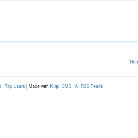
Rep
d
|
Top Users
| Made with
Kliqqi CMS
|
All RSS Feeds