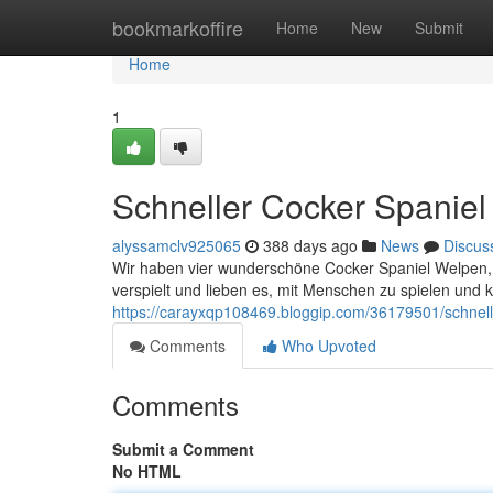
Home
bookmarkoffire
Home
New
Submit
Home
1
Schneller Cocker Spanie
alyssamclv925065
388 days ago
News
Discus
Wir haben vier wunderschöne Cocker Spaniel Welpen,
verspielt und lieben es, mit Menschen zu spielen und k
https://carayxqp108469.bloggip.com/36179501/schnel
Comments
Who Upvoted
Comments
Submit a Comment
No HTML