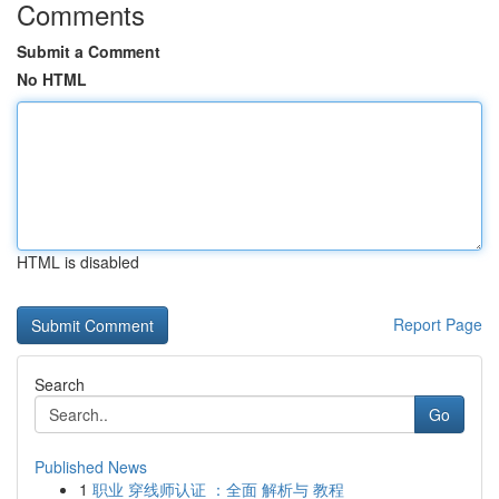
Comments
Submit a Comment
No HTML
HTML is disabled
Report Page
Search
Go
Published News
1
职业 穿线师认证 ：全面 解析与 教程