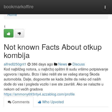
Home
bookmarkoffire
Togg
navi
Home
1
Not known Facts About otkup
kombija
alfredl250gnt1
386 days ago
News
Discuss
Kod najbližeg notora, u najbržoj opštini ili sudu vršimo potpisivanje
ugovora i isplatu. Brzo i lako rešili ste se vašeg starog Škoda
automobila. Dalje, dogovorite se kada želite da neko od naših
dođe do vas i pogleda vozilo i sve ste završili. Ako se nalazite u
nekom od većih gradova
https://ammony693nty4.azzablog.com/profile
Comments
Who Upvoted