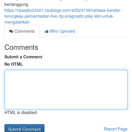
bertanggung
https://rtpsejitu23321.csublogs.com/43523139/rahasia-bandar-
terungkap-pemanfaatan-live-rtp-pragmatic-play-slot-untuk-
mengalahkan
Comments
Who Upvoted
Comments
Submit a Comment
No HTML
HTML is disabled
Report Page