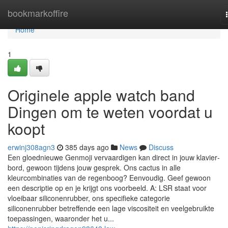
Home
bookmarkoffire
Home
1
Originele apple watch band
Dingen om te weten voordat u
koopt
erwinj308agn3
385 days ago
News
Discuss
Een gloednieuwe Genmoji vervaardigen kan direct in jouw klavier­
bord, gewoon tijdens jouw gesprek. Ons cactus in alle
kleurcombinaties van de regenboog? Eenvoudig. Geef gewoon
een descriptie op en je krijgt ons voorbeeld. A: LSR staat voor
vloeibaar siliconenrubber, ons specifieke categorie
siliconenrubber betreffende een lage viscositeit en veelgebruikte
toepassingen, waaronder het u...