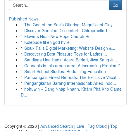
Go
Published News
1
The God of the Sea’s Offering: Magnificent Clay...
1
Discover Genuine Discomfort : Chiropractic T...
1
Flowers Near New Hope Church Rd
1
Kølepude til en god hvile
1
Sioux Falls Digital Marketing: Website Design &...
1
Discovering Best Pleasure Toys for Ladies:...
1
Sandiaga Uno Hadiri Acara Berlari, Jiwa Sang Ju...
1
Cannabis in this urban area: A Increasing Problem?
1
Smart School Studies: Redefining Education
1
Pampanga's Finest Retreats: The Exclusive Vacat...
1
Pengangkutan Barang Internasional: Allied Indo...
1
nohuwin – Đăng Nhập Nhanh, Khám Phá Kho Game
Đ...
Copyright © 2026 |
Advanced Search
|
Live
|
Tag Cloud
|
Top