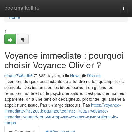
Home
bookmarkoffire
Togg
navi
Home
1
Voyance immediate : pourquoi
choisir Voyance Olivier ?
dinahr746udh6
385 days ago
News
Discuss
Il contient de quelques instants où attendre ne fait qu’amplifier la
scandale. Des instants où les idées tournent en guiche, où
l’émotion monte et où le psychique sature. c'est pas une malheur
apparente, on a une tension dédaigneux, profonde, qui amène à
appeler une issue. Pas un large discours. Pas
https://voyance-
immediate-fr33200.blogunteer.com/35170321/voyance-
immediate-quand-tout-va-trop-vite-voyance-olivier-ralentit-le-
temps
Comments
Who Upvoted