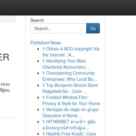
Search
Go
Published News
1
Obtain 4-ACO-copyright Via
ER
the Internet : A...
1
Identifying Your Best
Chartered Accountanc...
1
Championing Community
Enterprises: Why Local Bu...
่งของ
1
Top Benjamin Moore Store
่ผู้คน
Ridgefield NJ - Color ...
1
Frosted Window Film:
Privacy & Style for Your Home
1
Ventajas de viajar en grupo
Descubre el Norte ...
1
HITWINBET ทางเข้า: คู่มือ
ฉบับสมบูรณ์สำหรับผู้เล...
1
Heylink Free Kredit : Cara