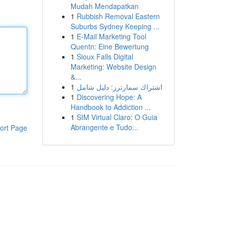
Mudah Mendapatkan
1
Rubbish Removal Eastern
Suburbs Sydney Keeping ...
1
E-Mail Marketing Tool
Quentn: Eine Bewertung
1
Sioux Falls Digital
Marketing: Website Design
&...
1
اشتراك سمارترز: دليل شامل
1
Discovering Hope: A
Handbook to Addiction ...
1
SIM Virtual Claro: O Guia
Abrangente e Tudo...
ort Page