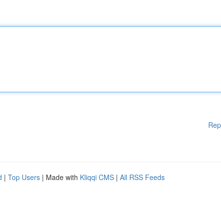
Rep
d
|
Top Users
| Made with
Kliqqi CMS
|
All RSS Feeds