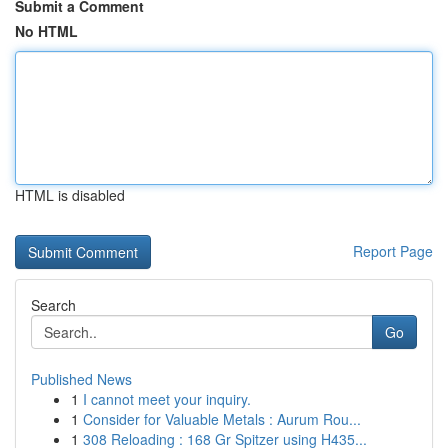
Submit a Comment
No HTML
HTML is disabled
Report Page
Search
Go
Published News
1
I cannot meet your inquiry.
1
Consider for Valuable Metals : Aurum Rou...
1
308 Reloading : 168 Gr Spitzer using H435...