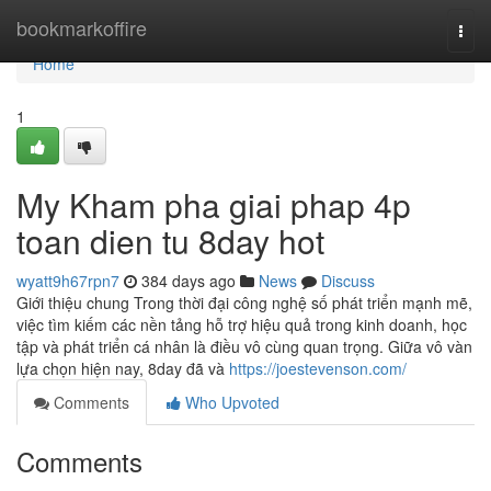
Home
bookmarkoffire
Togg
navi
Home
1
My Kham pha giai phap 4p
toan dien tu 8day hot
wyatt9h67rpn7
384 days ago
News
Discuss
Giới thiệu chung Trong thời đại công nghệ số phát triển mạnh mẽ,
việc tìm kiếm các nền tảng hỗ trợ hiệu quả trong kinh doanh, học
tập và phát triển cá nhân là điều vô cùng quan trọng. Giữa vô vàn
lựa chọn hiện nay, 8day đã và
https://joestevenson.com/
Comments
Who Upvoted
Comments