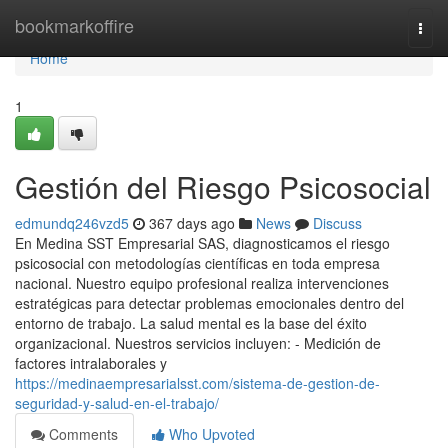
Home
bookmarkoffire
Togg
navi
Home
1
Gestión del Riesgo Psicosocial
edmundq246vzd5
367 days ago
News
Discuss
En Medina SST Empresarial SAS, diagnosticamos el riesgo
psicosocial con metodologías científicas en toda empresa
nacional. Nuestro equipo profesional realiza intervenciones
estratégicas para detectar problemas emocionales dentro del
entorno de trabajo. La salud mental es la base del éxito
organizacional. Nuestros servicios incluyen: - Medición de
factores intralaborales y
https://medinaempresarialsst.com/sistema-de-gestion-de-
seguridad-y-salud-en-el-trabajo/
Comments
Who Upvoted