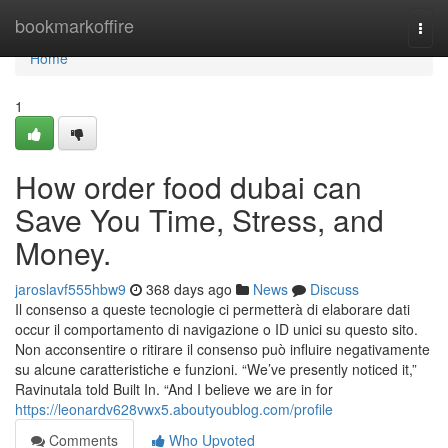
Home
bookmarkoffire
Togg
navi
Home
1
How order food dubai can
Save You Time, Stress, and
Money.
jaroslavf555hbw9
368 days ago
News
Discuss
Il consenso a queste tecnologie ci permetterà di elaborare dati
occur il comportamento di navigazione o ID unici su questo sito.
Non acconsentire o ritirare il consenso può influire negativamente
su alcune caratteristiche e funzioni. “We’ve presently noticed it,”
Ravinutala told Built In. “And I believe we are in for
https://leonardv628vwx5.aboutyoublog.com/profile
Comments
Who Upvoted