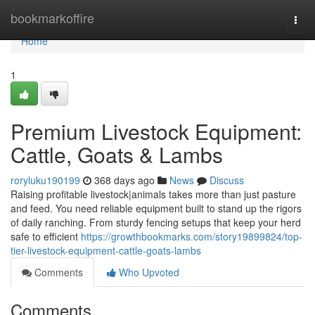
Home
bookmarkoffire
Togg
navi
Home
1
Premium Livestock Equipment:
Cattle, Goats & Lambs
roryluku190199
368 days ago
News
Discuss
Raising profitable livestock|animals takes more than just pasture
and feed. You need reliable equipment built to stand up the rigors
of daily ranching. From sturdy fencing setups that keep your herd
safe to efficient
https://growthbookmarks.com/story19899824/top-
tier-livestock-equipment-cattle-goats-lambs
Comments
Who Upvoted
Comments