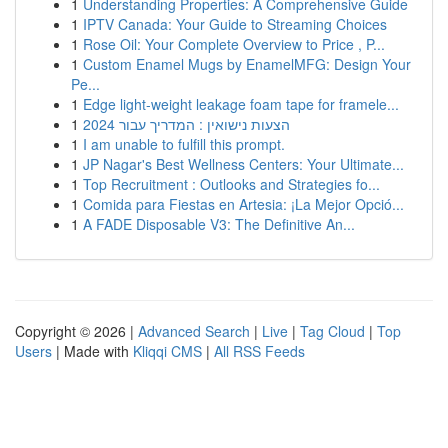
1
Understanding Properties: A Comprehensive Guide
1
IPTV Canada: Your Guide to Streaming Choices
1
Rose Oil: Your Complete Overview to Price , P...
1
Custom Enamel Mugs by EnamelMFG: Design Your
Pe...
1
Edge light-weight leakage foam tape for framele...
1
הצעות נישואין : המדריך עבור 2024
1
I am unable to fulfill this prompt.
1
JP Nagar's Best Wellness Centers: Your Ultimate...
1
Top Recruitment : Outlooks and Strategies fo...
1
Comida para Fiestas en Artesia: ¡La Mejor Opció...
1
A FADE Disposable V3: The Definitive An...
Copyright © 2026 |
Advanced Search
|
Live
|
Tag Cloud
|
Top
Users
| Made with
Kliqqi CMS
|
All RSS Feeds