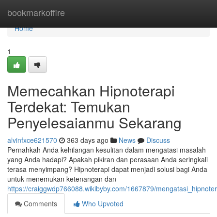
Home
bookmarkoffire
Home
1
Memecahkan Hipnoterapi
Terdekat: Temukan
Penyelesaianmu Sekarang
alvinfxce621570
363 days ago
News
Discuss
Pernahkah Anda kehilangan kesulitan dalam mengatasi masalah
yang Anda hadapi? Apakah pikiran dan perasaan Anda seringkali
terasa menyimpang? Hipnoterapi dapat menjadi solusi bagi Anda
untuk menemukan ketenangan dan
https://craiggwdp766088.wikibyby.com/1667879/mengatasi_hipnot
Comments
Who Upvoted