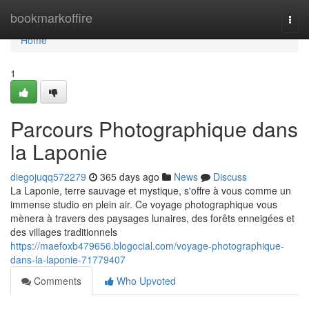
Home
bookmarkoffire
Togg
navi
Home
1
Parcours Photographique dans
la Laponie
diegojuqq572279
365 days ago
News
Discuss
La Laponie, terre sauvage et mystique, s'offre à vous comme un
immense studio en plein air. Ce voyage photographique vous
mènera à travers des paysages lunaires, des forêts enneigées et
des villages traditionnels
https://maefoxb479656.blogocial.com/voyage-photographique-
dans-la-laponie-71779407
Comments
Who Upvoted