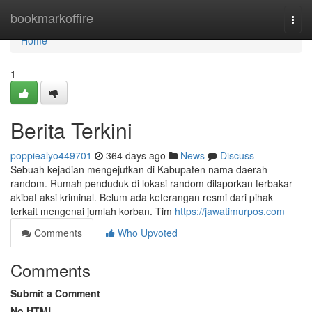
Home
bookmarkoffire
Togg
navi
Home
1
Berita Terkini
poppiealyo449701
364 days ago
News
Discuss
Sebuah kejadian mengejutkan di Kabupaten nama daerah
random. Rumah penduduk di lokasi random dilaporkan terbakar
akibat aksi kriminal. Belum ada keterangan resmi dari pihak
terkait mengenai jumlah korban. Tim
https://jawatimurpos.com
Comments
Who Upvoted
Comments
Submit a Comment
No HTML