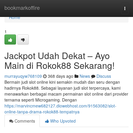
Home
bookmarkoffire
Togg
navi
Home
1
Jackpot Udah Dekat – Ayo
Main di Rokok88 Sekarang!
murrayuqyw768109
368 days ago
News
Discuss
Bermain judi slot online kini semakin mudah dan seru dengan
hadirnya Rokok88. Sebagai layanan judi slot terpercaya, kami
menawarkan berbagai macam permainan slot online dari provider
ternama seperti Microgaming. Dengan
https://marvincmew682127.diowebhost.com/91563082/slot-
online-tanpa-drama-rokok88-tempatnya
Comments
Who Upvoted