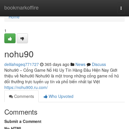
Home
bookmarkoffire
Togg
navi
Home
1
nohu90
delilahsgeq771727
365 days ago
News
Discuss
Nohu90 – Cổng Game Nổ Hũ Uy Tín Hàng Đầu Hiện Nay Giới
thiệu về Nohu90 Nohu90 là một trong những cổng game nổ hũ
đổi thưởng trực tuyến uy tín và phổ biến nhất tại Việt
https://nohu900.ru.com/
Comments
Who Upvoted
Comments
Submit a Comment
No HTML