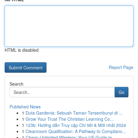
HTML is disabled
Report Page
Search
Go
Published News
1
Duta Gardenia: Sebuah Taman Tersembunyi di ...
1
Grow Your Trust The Christian Learning Co...
1
123b: Hướng dẫn Truy cập Chi tiết & Mới nhất 2024
1
Cleanroom Qualification: A Pathway to Complianc...
1
Cheap Unlimited Wireless: Your US Guide to