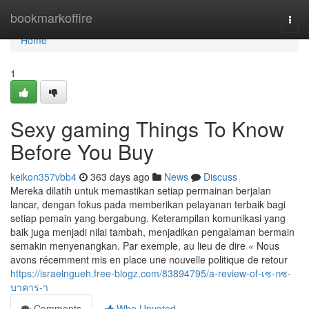
Home
bookmarkoffire
Togg
navi
Home
1
Sexy gaming Things To Know
Before You Buy
keikon357vbb4
363 days ago
News
Discuss
Mereka dilatih untuk memastikan setiap permainan berjalan
lancar, dengan fokus pada memberikan pelayanan terbaik bagi
setiap pemain yang bergabung. Keterampilan komunikasi yang
baik juga menjadi nilai tambah, menjadikan pengalaman bermain
semakin menyenangkan. Par exemple, au lieu de dire « Nous
avons récemment mis en place une nouvelle politique de retour
https://israelngueh.free-blogz.com/83894795/a-review-of-เซ-กซ-
บาคาร-า
Comments
Who Upvoted