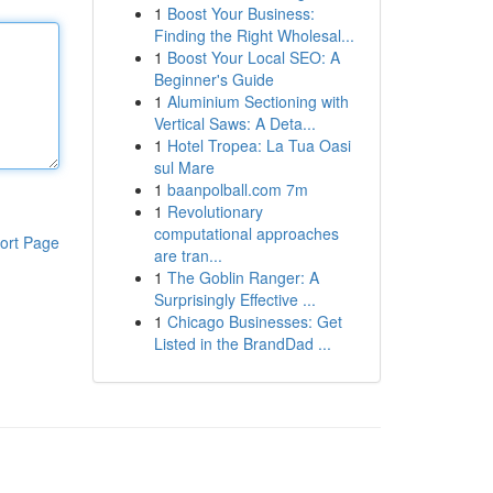
1
Boost Your Business:
Finding the Right Wholesal...
1
Boost Your Local SEO: A
Beginner's Guide
1
Aluminium Sectioning with
Vertical Saws: A Deta...
1
Hotel Tropea: La Tua Oasi
sul Mare
1
baanpolball.com 7m
1
Revolutionary
computational approaches
ort Page
are tran...
1
The Goblin Ranger: A
Surprisingly Effective ...
1
Chicago Businesses: Get
Listed in the BrandDad ...