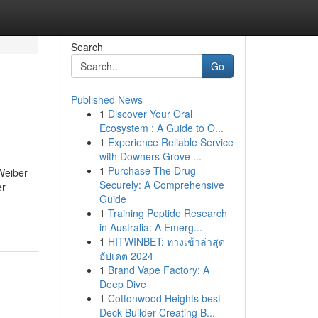
Search
Go
Published News
1
Discover Your Oral
Ecosystem : A Guide to O...
1
Experience Reliable Service
with Downers Grove ...
1
Purchase The Drug
Weiber
Securely: A Comprehensive
er
Guide
1
Training Peptide Research
in Australia: A Emerg...
1
HITWINBET: ทางเข้าล่าสุด
อัปเดต 2024
1
Brand Vape Factory: A
Deep Dive
1
Cottonwood Heights best
Deck Builder Creating B...