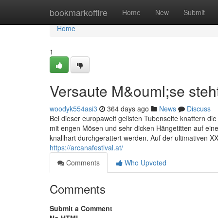
Home
bookmarkoffire
Home
New
Submit
Home
1
Versaute M&ouml;se steht
woodyk554asi3
364 days ago
News
Discuss
Bei dieser europaweit geilsten Tubenseite knattern di
mit engen Mösen und sehr dicken Hängetitten auf ein
knallhart durchgerattert werden. Auf der ultimative
https://arcanafestival.at/
Comments
Who Upvoted
Comments
Submit a Comment