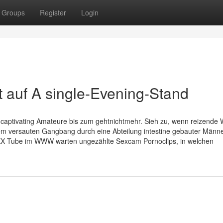
Groups
Register
Login
 auf A single-Evening-Stand
e captivating Amateure bis zum gehtnichtmehr. Sieh zu, wenn reizende 
em versauten Gangbang durch eine Abteilung intestine gebauter Männ
n XXX Tube im WWW warten ungezählte Sexcam Pornoclips, in welchen