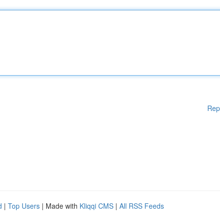
Rep
d
|
Top Users
| Made with
Kliqqi CMS
|
All RSS Feeds