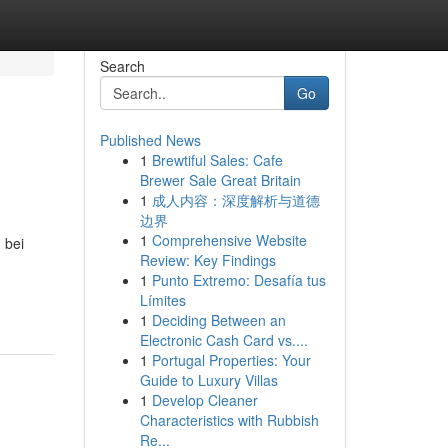
Search
Go
Published News
1
Brewtiful Sales: Cafe
Brewer Sale Great Britain
1
成人内容：深度解析与道德
边界
1
Comprehensive Website
 bei
Review: Key Findings
1
Punto Extremo: Desafía tus
Límites
1
Deciding Between an
Electronic Cash Card vs....
1
Portugal Properties: Your
Guide to Luxury Villas
1
Develop Cleaner
Characteristics with Rubbish
Re...