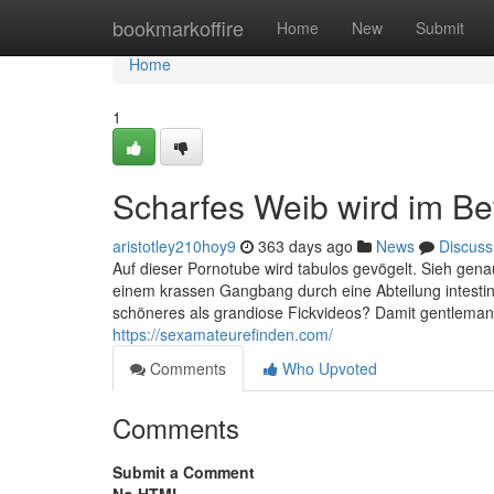
Home
bookmarkoffire
Home
New
Submit
Home
1
Scharfes Weib wird im B
aristotley210hoy9
363 days ago
News
Discuss
Auf dieser Pornotube wird tabulos gevögelt. Sieh genau
einem krassen Gangbang durch eine Abteilung intesti
schöneres als grandiose Fickvideos? Damit gentleman d
https://sexamateurefinden.com/
Comments
Who Upvoted
Comments
Submit a Comment