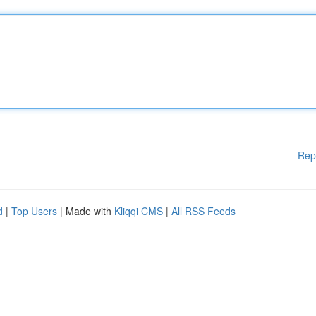
Rep
d
|
Top Users
| Made with
Kliqqi CMS
|
All RSS Feeds