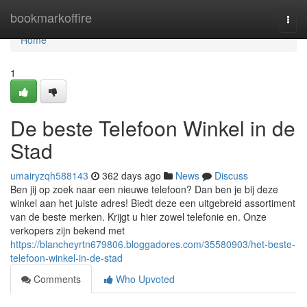
Home
bookmarkoffire
Togg
navi
Home
1
De beste Telefoon Winkel in de
Stad
umairyzqh588143
362 days ago
News
Discuss
Ben jij op zoek naar een nieuwe telefoon? Dan ben je bij deze
winkel aan het juiste adres! Biedt deze een uitgebreid assortiment
van de beste merken. Krijgt u hier zowel telefonie en. Onze
verkopers zijn bekend met
https://blancheyrtn679806.bloggadores.com/35580903/het-beste-
telefoon-winkel-in-de-stad
Comments
Who Upvoted