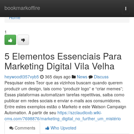
Home
bookmarkoffire
Togg
navi
Home
1
5 Elementos Essenciais Para
Marketing Digital Vila Velha
heywoodt357vyb5
365 days ago
News
Discuss
Pesquisar estes Teor que as vizinhos buscam quando querem
produzir um design, tais como “produzir logo” e “criar memes”;
Essas plataformas automatizam tarefas repetitivas, saiba como
publicar em redes sociais e enviar e-mails aos consumidores.
Entre estes exemplos estão o Marketo e este Watson Campaign
Automation. A partir de seu
https://szclaudioxb.wiki-
cms.com/7698876/marketing_digital_no_further_um_mistério
Comments
Who Upvoted