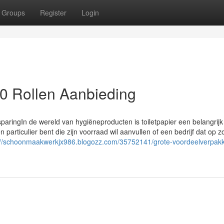
Groups
Register
Login
10 Rollen Aanbieding
aringIn de wereld van hygiëneproducten is toiletpapier een belangrij
particulier bent die zijn voorraad wil aanvullen of een bedrijf dat op z
://schoonmaakwerkjx986.blogozz.com/35752141/grote-voordeelverpakk