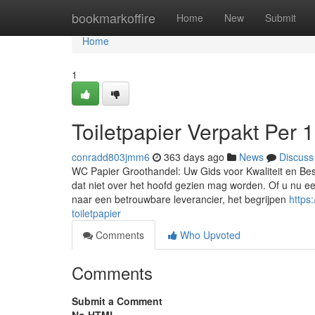
Home
bookmarkoffire
Home
New
Submit
Home
1
Toiletpapier Verpakt Per 
conradd803jmm6
363 days ago
News
Discuss
WC Papier Groothandel: Uw Gids voor Kwaliteit en Besp
dat niet over het hoofd gezien mag worden. Of u nu een 
naar een betrouwbare leverancier, het begrijpen
https
toiletpapier
Comments
Who Upvoted
Comments
Submit a Comment