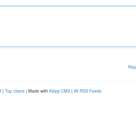
Rep
d
|
Top Users
| Made with
Kliqqi CMS
|
All RSS Feeds