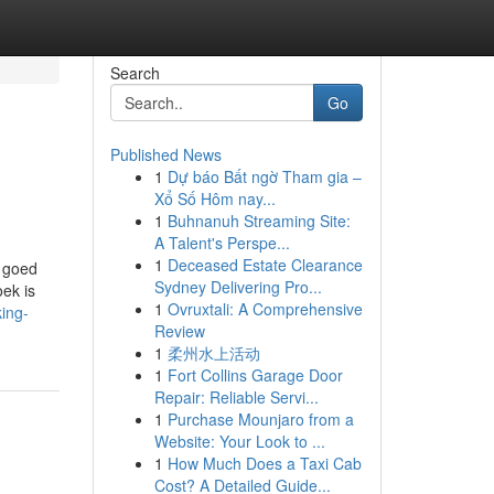
Search
Go
Published News
1
Dự báo Bất ngờ Tham gia –
Xổ Số Hôm nay...
1
Buhnanuh Streaming Site:
A Talent's Perspe...
1
Deceased Estate Clearance
k goed
Sydney Delivering Pro...
oek is
1
Ovruxtali: A Comprehensive
ing-
Review
1
柔州水上活动
1
Fort Collins Garage Door
Repair: Reliable Servi...
1
Purchase Mounjaro from a
Website: Your Look to ...
1
How Much Does a Taxi Cab
Cost? A Detailed Guide...