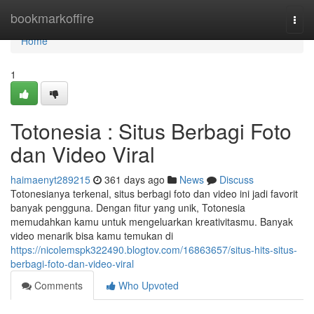
Home
bookmarkoffire
Togg
navi
Home
1
Totonesia : Situs Berbagi Foto
dan Video Viral
haimaenyt289215
361 days ago
News
Discuss
Totonesianya terkenal, situs berbagi foto dan video ini jadi favorit
banyak pengguna. Dengan fitur yang unik, Totonesia
memudahkan kamu untuk mengeluarkan kreativitasmu. Banyak
video menarik bisa kamu temukan di
https://nicolemspk322490.blogtov.com/16863657/situs-hits-situs-
berbagi-foto-dan-video-viral
Comments
Who Upvoted