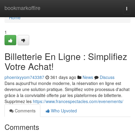
Home
bookmarkoffire
Togg
navi
Home
1
Billetterie En Ligne : Simplifiez
Votre Achat!
phoenixyyom743387
361 days ago
News
Discuss
Dans aujourd'hui monde moderne, la réservation en ligne est
devenue une solution pratique. Simplifiez votre processus d'achat
grâce à la convivialité offerte par les plateformes de billetterie.
Supprimez les
https://www.francespectacles.com/evenements/
Comments
Who Upvoted
Comments